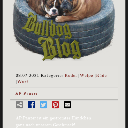
08.07.2021
Kategorie:
Rudel
|
Welpe
|
Rüde
|
Wurf
AP Panzer
AP Panzer ist ein gestromtes Hündchen
ganz nach unserem Geschmack!