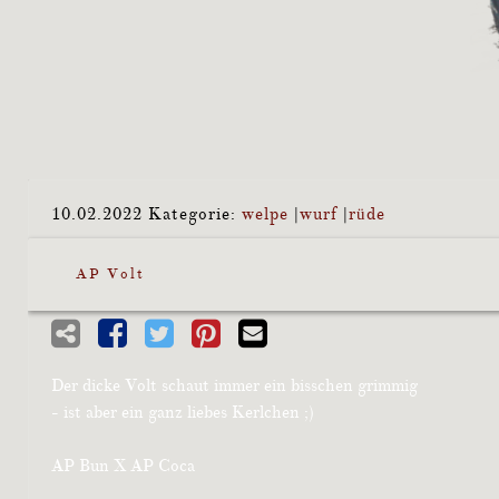
10.02.2022
Kategorie:
welpe
|
wurf
|
rüde
AP Volt
Der dicke Volt schaut immer ein bisschen grimmig
- ist aber ein ganz liebes Kerlchen ;)
AP Bun X AP Coca