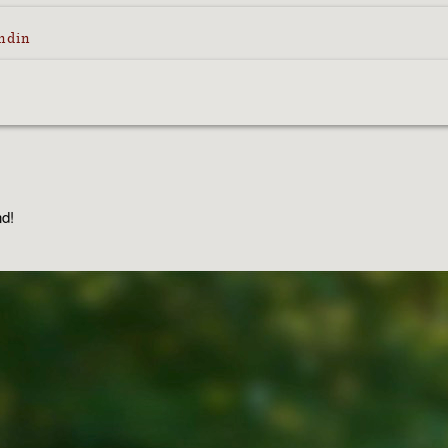
ndin
nd!