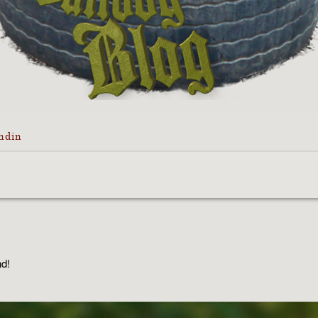
ndin
nd!