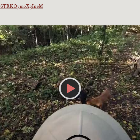
=8M6TRKOymoXgIneM