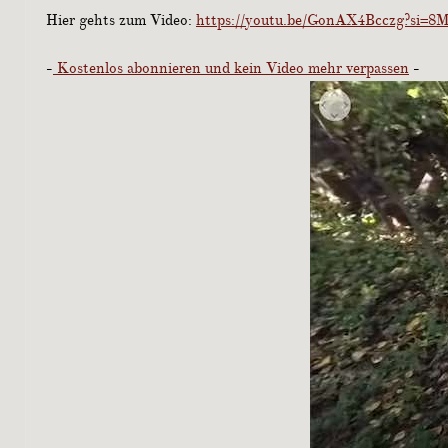
Hier gehts zum Video:
https://youtu.be/GonAX4Bcczg?si
-
Kostenlos abonnieren und kein Video mehr verpassen
-